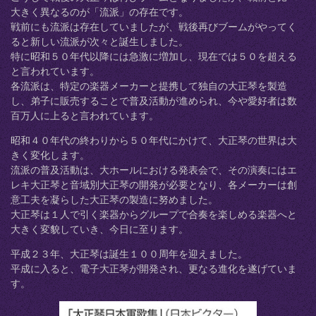
大きく異なるのが「流派」の存在です。
戦前にも流派は存在していましたが、戦後再びブームがやってく
ると新しい流派が次々と誕生しました。
特に昭和５０年代以降には急激に増加し、現在では５０を超える
と言われています。
各流派は、特定の楽器メーカーと提携して独自の大正琴を製造
し、弟子に販売することで普及活動が進められ、今や愛好者は数
百万人に上ると言われています。
昭和４０年代の終わりから５０年代にかけて、大正琴の世界は大
きく変化します。
流派の普及活動は、大ホールにおける発表会で、その演奏にはエ
レキ大正琴と音域別大正琴の開発が必要となり、各メーカーは創
意工夫を凝らした大正琴の製造に努めました。
大正琴は１人で引く楽器からグループで合奏を楽しめる楽器へと
大きく変貌していき、今日に至ります。
平成２３年、大正琴は誕生１００周年を迎えました。
平成に入ると、電子大正琴が開発され、更なる進化を遂げていま
す。