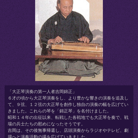
「大正琴演奏の第一人者吉岡錦正」
６才の頃から大正琴演奏をし、より豊かな響きの演奏を追及し
て、９弦、１２弦の大正琴を創作し独自の演奏の幅を広げてい
きました。これらの琴を「錦正琴」を名付けました。
昭和１４年の出征以来、転戦した各戦地でも大正琴を奏で、戦
場の兵士たちの慰めになったそうです。
吉岡は、その後無事帰還し、店頭演奏からラジオやテレビ、劇
場へと演奏活動の場を広げていきました。