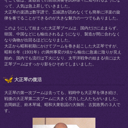
そこで彼は、楽器店での店頭演奏を試み徐々に知られるようにな
って、人気は急上昇していきました。
大正琴の楽譜は数字譜で、五線譜が読めなくても簡単に洋楽の旋
律を奏でることができるのが大きな魅力の一つでもありました。
このようにして始まった大正琴ブームは、国内だけに止まらず、
韓国、中国などにも輸出されるようになり、製造が間に合わなく
なり偽物が出回るほどになりました。
大正から昭和初期にかけてブームを巻き起こした大正琴ですが、
昭和６年（1931年）の満州事変の頃から輸出に急速に陰りが見え
始め、国内でも流行は下火になり、太平洋戦争の始まる頃には大
正琴ブームはすっかり影をひそめてしまいました。
大正琴の復活
大正琴の第一次ブームは去っても、戦時中も大正琴を弾き続け、
戦後の大正琴第二次ブームに大きく尽力した人たちがいました。
吉岡錦正、鈴木琴城、昭和大衆歌謡の大御所、古賀政男の３人で
す。