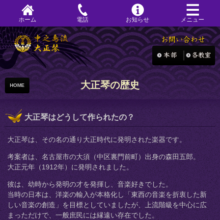
ホーム
電話
お知らせ
メニュー
大正琴の歴史
HOME
大正琴はどうして作られたの？
大正琴は、その名の通り大正時代に発明された楽器です。
考案者は、名古屋市の大須（中区裏門前町）出身の森田五郎。
大正元年（1912年）に発明されました。
彼は、幼時から発明の才を発揮し、音楽好きでした。
当時の日本は、洋楽の輸入が本格化し「東西の音楽を折衷した新
しい音楽の創造」を目標としていましたが、上流階級を中心に広
まっただけで、一般庶民には縁遠い存在でした。