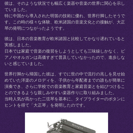
彼は、そのような状況でも幅広く楽器や音楽の世界に関心を示し
ていました。
特に中国から導入された明笛の技術に優れ、世界行脚したそうで
す。この時の様々な体験、欧米諸国の音楽文化との接触が、大正
琴の発明につながったようです。
彼は、日本の音楽教育が欧米諸国と比較してかなり遅れていると
実感しました。
日本では家庭で音楽の復習をしようとしても三味線しかなく、ピ
アノやオルガンは高価すぎて普及していなかったので、進歩しな
いと感じていました。
世界行脚から帰国した彼は、すでに世の中で流行の兆しを見せ始
めていた洋楽のメロディを、子供から年配者までの誰もが簡単に
演奏でき、さらに学校での音楽教育と家庭音楽とを結びつけるこ
とのできるような親しみやすい楽器作りに取り組みました。
当時人気が高かった二弦琴を基本に、タイプライターのボタンに
ヒントを得て「大正琴」を発明したのです。