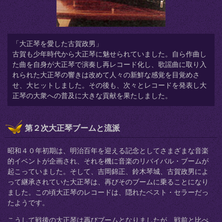
「大正琴を愛した古賀政男」
古賀も少年時代から大正琴に魅せられていました。自ら作曲し
た曲を自身が大正琴で演奏し再レコード化し、歌謡曲に取り入
れられた大正琴の響きは改めて人々の新鮮な感覚を目覚めさ
せ、大ヒットしました。その後も、次々とレコードを発表し大
正琴の大衆への普及に大きな貢献を果たしました。
第２次大正琴ブームと流派
昭和４０年初期は、明治百年を迎える記念としてさまざまな音楽
的イベントが企画され、それを機に音楽のリバイバル・ブームが
起こっていました。そして、吉岡錦正、鈴木琴城、古賀政男によ
って継承されていた大正琴は、再びそのブームに乗ることになり
ました。この頃大正琴のレコードは、隠れたベスト・セラーだっ
たようです。
こうして戦後の大正琴は再びブームとなりましたが、戦前と比べ