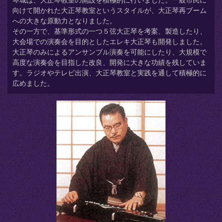
琴城は、大正琴教室の開設を積極的に行いました。一般市民に
向けて開かれた大正琴教室というスタイルが、大正琴再ブーム
への大きな原動力となりました。
その一方で、基準形式の一つ５弦大正琴を考案、製造したり、
大会場での演奏会を目的としたエレキ大正琴も開発しました。
大正琴のみによるアンサンブル演奏を可能にしたり、大規模で
高度な演奏会を目指した改良、開発に大きな功績を残していま
す。ラジオやテレビ出演、大正琴教室と実践を通して積極的に
広めました。