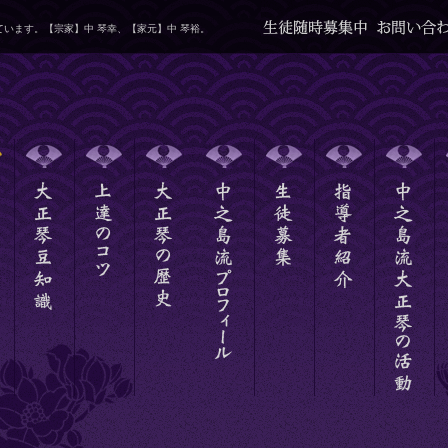
います。【宗家】中 琴幸、【家元】中 琴裕。