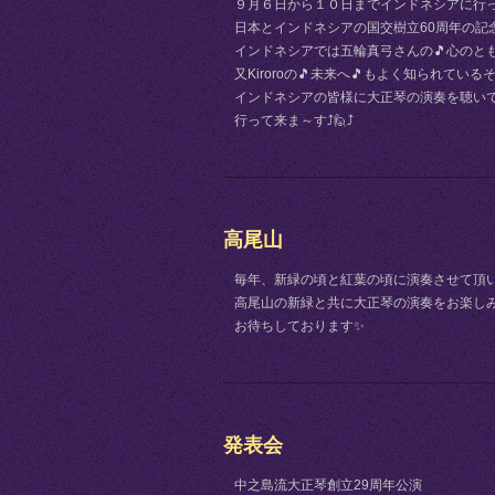
９月６日から１０日までインドネシアに行って
日本とインドネシアの国交樹立60周年の記
インドネシアでは五輪真弓さんの🎵心のと
又Kiroroの🎵未来へ🎵もよく知られて
インドネシアの皆様に大正琴の演奏を聴いて
行って来ま～す⤴🙋⤴
高尾山
毎年、新緑の頃と紅葉の頃に演奏させて頂
高尾山の新緑と共に大正琴の演奏をお楽し
お待ちしております✨
発表会
中之島流大正琴創立29周年公演