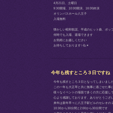
4月21日、土曜日
9:30開場、10:00開演、16:00終演
オリンパスホール八王子
入場無料
懐かしい昭和歌謡、平成のヒット曲、ポッ
何時でも入場、退場できます
お気軽にお越しください
お待ちしております✨🙋✴
今年も残すところ３日ですね
今年も残すところ３日となってしまいまし
この一年も大正琴と共に無事に過ごせた事に感
様々なイベントの場面で多くの方に応援し
心より感謝しております、ありがとうございま
来年は新年早々に八王子駅ビルのセレオの
10:30から30分間と2:00から30分間です