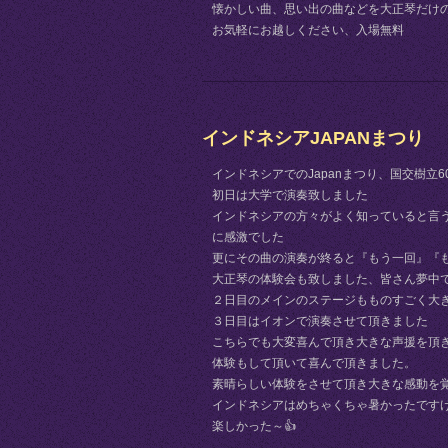
懐かしい曲、思い出の曲などを大正琴だけ
お気軽にお越しください、入場無料
インドネシアJAPANまつり
インドネシアでのJapanまつり、国交樹立
初日は大学で演奏致しました
インドネシアの方々がよく知っていると言
に感激でした
更にその曲の演奏が終ると『もう一回』『
大正琴の体験会も致しました、皆さん夢中
２日目のメインのステージもものすごく大
３日目はイオンで演奏させて頂きました
こちらでも大変喜んで頂き大きな声援を頂
体験もして頂いて喜んで頂きました。
素晴らしい体験をさせて頂き大きな感動を
インドネシアはめちゃくちゃ暑かったですけ
楽しかった～👍