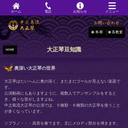
ホーム
電話
お知らせ
メニュー
大正琴豆知識
HOME
奥深い大正琴の世界
大正琴はたいへんに奥の深く、またまだゴールが見えない楽器で
す。
公演動画にもありますように、複数人でアンサンブルをすると
き、様々な音がしますよね。
中之島流大正琴の公演では、５種類・６種類の大正琴を使うこと
が多くなっています。
ソプラノ・・・高音を奏でます。主にメロディ部分を弾きます。