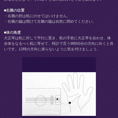
■
右腕の位置
・右腕の肘は机にのせてはいけません。
・右腕の脇は開けて左腕の脇は自然に閉めてください。
■
体の角度
大正琴は机に対して平行に置き、机の手前に大正琴を合わせ、体
全体をなるべく机に寄せて、時計で言う9時50分の方向に向くと良
いです。12時の方向に座らないように気を付けましょう。