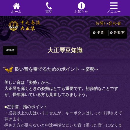
ホーム
電話
お知らせ
メニュー
大正琴豆知識
HOME
良い音を奏でるためのポイント ～姿勢～
美しい音は「姿勢」から。
大正琴を弾くときの姿勢はとても重要です。初歩的なことです
が、長年弾いている方も見直してみましょう。
■
左手首、指のポイント
・必要以上の力はいりませんが、キーボタンはしっかり押さえて
弾きます。
押さえ方が足らないと中途半端なビレた音（濁った音）になりま