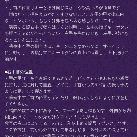
す。
・手首の位置はキーとほぼ同じ高さ、やや高いのが適当です。
・指はたてて押さえるがたてすぎないこと。左手の甲が上に向
き、ピンポン玉、もしくは卵を包み込む感じが適当です。
・演奏する際右手で弦をはじくと同時に、左手の指でキーボタン
を押さえるのがもっともよい。右手を先にはじき、左手が後にな
るとビレを生じます。
・演奏中左手の指全体は、キーの上をなめらかに（すべるよう
に）動かし、親指は常にキーボタンの真上に位置し、上下だけに
動かす。
■
右手首の位置
・手の甲は上を向き軽くまるめて爪（ピック）がまわらない程度
に持ち、弦に対して垂直・水平に、手首から先を時計の振り子の
ように動かして弾きます。
・演奏中右手首の位置がずれたり、離れたりしないように注意し
てください。
・譜面の数字の下にある「v」マークは返し弾きです。外側から内
側に向けて、一つの糸だけを弾くように心がけます。
数字の右上に出てくる「v」は、音を止める記号（ブレス）です。
この双方は手前から外に向けて爪をはじき、８分音符の長さで止
めることが多く、その際手を弦の上にのせて音を止めます。