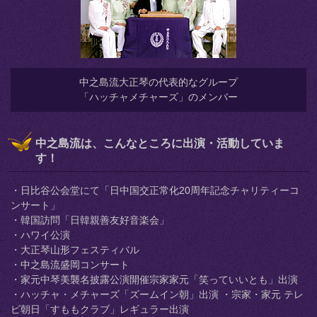
中之島流大正琴の代表的なグループ
「ハッチャメチャーズ」のメンバー
中之島流は、こんなところに出演・活動していま
す！
・日比谷公会堂にて「日中国交正常化20周年記念チャリティーコ
ンサート」
・韓国訪問「日韓親善友好音楽会」
・ハワイ公演
・大正琴山形フェスティバル
・中之島流盛岡コンサート
・家元中琴美襲名披露公演開催宗家家元「笑っていいとも」出演
・ハッチャ・メチャーズ「ズームイン朝」出演 ・宗家・家元 テレ
ビ朝日「すももクラブ」レギュラー出演