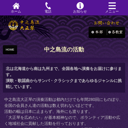
ホーム
電話
お知らせ
メニュー
中之島流の活動
HOME
北は北海道から南は九州まで、全国各地へ演奏をお届けに参りま
す。
演歌・歌謡曲からサンバ・クラシックまであらゆるジャンルに挑
戦しています。
中之島流大正琴の演奏活動は都内だけでも年間280回にものぼり、
全国の会員さん達の活動は数え切れないほどです。
活動の幅は日本に止まらず、海外にも渡ります。
「大正琴を広めたい」が基本精神なので、ボランティア活動や広
く地域社会に貢献した活動を行っております。