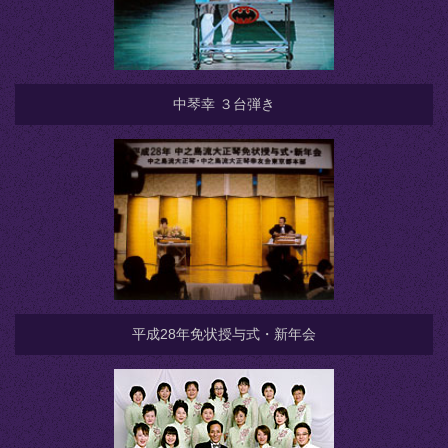
中琴幸 ３台弾き
平成28年免状授与式・新年会