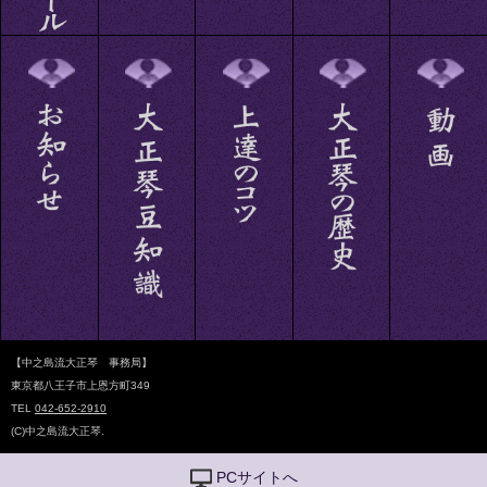
【中之島流大正琴 事務局】
東京都八王子市上恩方町349
TEL
042-652-2910
(C)中之島流大正琴.
PCサイトへ